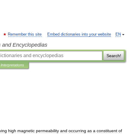
Remember this site
Embed dictionaries into your website
EN
s and Encyclopedias
Search!
Interpretations
ving
high
magnetic
permeability
and
occurring
as
a
constituent
of