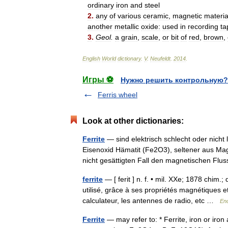
ordinary
iron
and
steel
2
.
any
of
various
ceramic
,
magnetic
materia
another
metallic
oxide:
used
in
recording
ta
3
.
Geol
.
a
grain
,
scale
,
or
bit
of
red
,
brown
,
English
World
dictionary
.
V
.
Neufeldt
.
2014
.
Игры ⚽
Нужно решить контрольную?
Ferris wheel
Look at other dictionaries:
Ferrite
— sind elektrisch schlecht oder nicht
Eisenoxid Hämatit (Fe2O3), seltener aus Magn
nicht gesättigten Fall den magnetischen F
ferrite
— [ ferit ] n. f. • mil. XXe; 1878 chim
utilisé, grâce à ses propriétés magnétiques 
calculateur, les antennes de radio, etc …
Enc
Ferrite
— may refer to: * Ferrite, iron or iron 