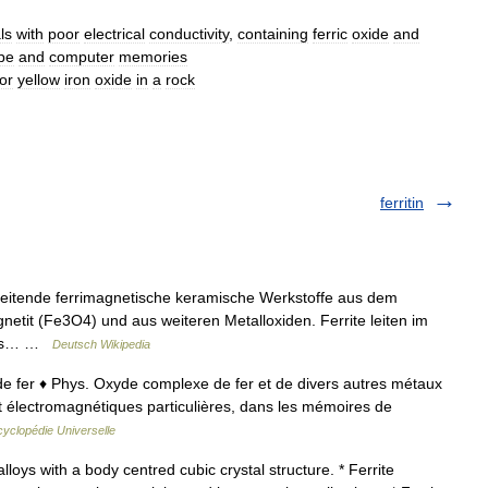
ls
with
poor
electrical
conductivity
,
containing
ferric
oxide
and
pe
and
computer
memories
or
yellow
iron
oxide
in
a
rock
ferritin
 leitende ferrimagnetische keramische Werkstoffe aus dem
etit (Fe3O4) und aus weiteren Metalloxiden. Ferrite leiten im
luss… …
Deutsch Wikipedia
.; de fer ♦ Phys. Oxyde complexe de fer et de divers autres métaux
et électromagnétiques particulières, dans les mémoires de
yclopédie Universelle
alloys with a body centred cubic crystal structure. * Ferrite