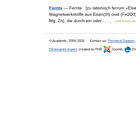
Ferrite
— Ferrịte [zu lateinisch ferrum »Eisen
Magnetwerkstoffe aus Eisen(III) oxid (Fe2O3)
Mg, Zn), die durch ein oder… …
Universal-Lex
© Academic, 2000-2026
Contact us:
Technical Support
,
Dictionaries export
, created on PHP,
Joomla,
Dr