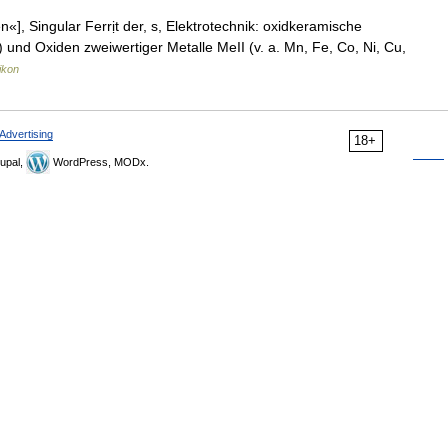
«], Singular Ferrịt der, s, Elektrotechnik: oxidkeramische
 und Oxiden zweiwertiger Metalle MeII (v. a. Mn, Fe, Co, Ni, Cu,
ikon
Advertising
18+
upal,
WordPress, MODx.