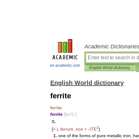
Academic Dictionarie
en-academic.com
English World dictionary
English World dictionary
ferrite
ferrite
ferrite
[
fer
′
īt΄
]
n
.
1
[
<
L
ferrum
,
iron
+
-
ITE
]
1
.
one
of
the
forms
of
pure
metallic
iron
,
ha