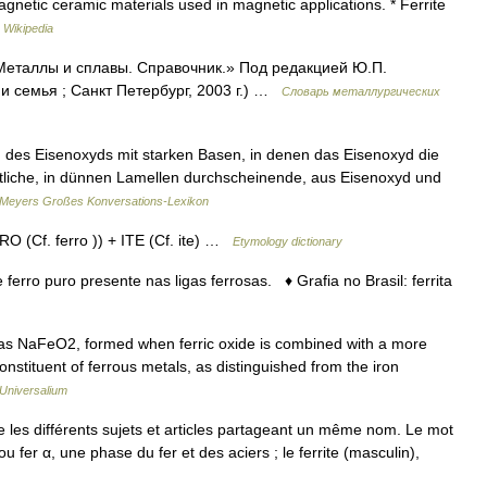
netic ceramic materials used in magnetic applications. * Ferrite
…
Wikipedia
 «Металлы и сплавы. Справочник.» Под редакцией Ю.П.
 семья ; Санкт Петербург, 2003 г.) …
Словарь металлургических
n des Eisenoxyds mit starken Basen, in denen das Eisenoxyd die
rötliche, in dünnen Lamellen durchscheinende, aus Eisenoxyd und
Meyers Großes Konversations-Lexikon
O (Cf. ferro )) + ITE (Cf. ite) …
Etymology dictionary
 ferro puro presente nas ligas ferrosas. ♦ Grafia no Brasil: ferrita
 as NaFeO2, formed when ferric oxide is combined with a more
constituent of ferrous metals, as distinguished from the iron
Universalium
les différents sujets et articles partageant un même nom. Le mot
, ou fer α, une phase du fer et des aciers ; le ferrite (masculin),