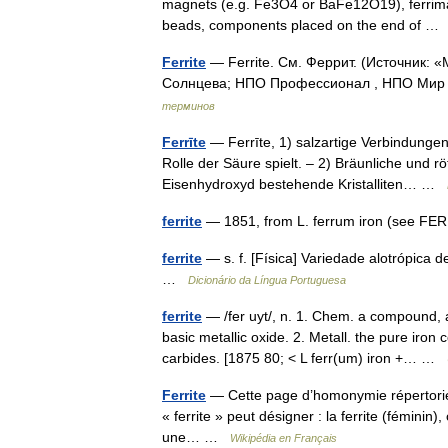
magnets (e.g. Fe3O4 or BaFe12O19), ferrimag
beads, components placed on the end of 
Ferrite
— Ferrite. См. Феррит. (Источник:
Солнцева; НПО Профессионал , НПО Мир и
терминов
Ferrīte
— Ferrīte, 1) salzartige Verbindunge
Rolle der Säure spielt. – 2) Bräunliche und 
Eisenhydroxyd bestehende Kristalliten… …
ferrite
— 1851, from L. ferrum iron (see FERR
ferrite
— s. f. [Física] Variedade alotrópica de
…
Dicionário da Língua Portuguesa
ferrite
— /fer uyt/, n. 1. Chem. a compound,
basic metallic oxide. 2. Metall. the pure iron 
carbides. [1875 80; < L ferr(um) iron +… …
Ferrite
— Cette page d’homonymie répertorie 
« ferrite » peut désigner : la ferrite (féminin)
une… …
Wikipédia en Français